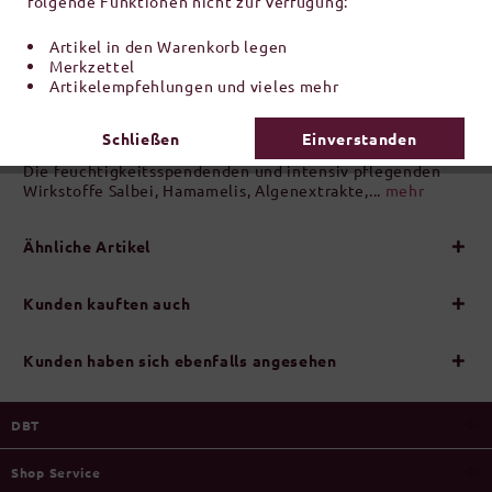
folgende Funktionen nicht zur Verfügung:
Inhalt:
1 Stück
inkl. MwSt.
zzgl. Versandkosten
Artikel in den Warenkorb legen
Merkzettel
Artikelempfehlungen und vieles mehr
Artikel-Nr.:
N340403
Schließen
Einverstanden
Beschreibung
Die feuchtigkeitsspendenden und intensiv pflegenden
Wirkstoffe Salbei, Hamamelis, Algenextrakte,...
mehr
Ähnliche Artikel
Kunden kauften auch
Kunden haben sich ebenfalls angesehen
DBT
Shop Service