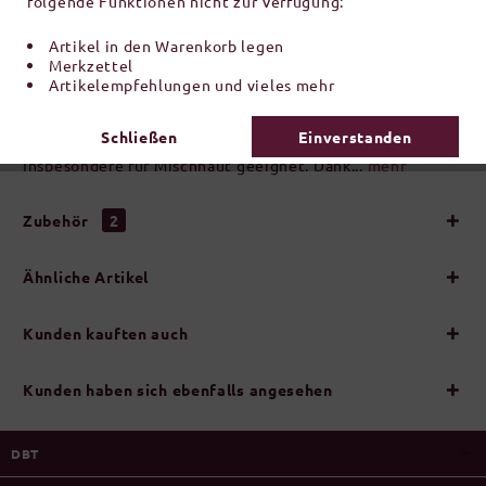
folgende Funktionen nicht zur Verfügung:
inkl. MwSt.
zzgl. Versandkosten
Artikel in den Warenkorb legen
Artikel-Nr.:
R950317
Merkzettel
Artikelempfehlungen und vieles mehr
Beschreibung
Schließen
Einverstanden
Feuchtigkeitsspendende und nährende Gesichtscreme.
Insbesondere für Mischhaut geeignet. Dank...
mehr
Zubehör
2
Ähnliche Artikel
Kunden kauften auch
Kunden haben sich ebenfalls angesehen
DBT