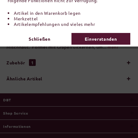
folgende Funktionen nicht zur Verfügung:
inkl. MwSt.
zzgl. Versandkosten
Artikel in den Warenkorb legen
Artikel-Nr.:
R950366
Merkzettel
Artikelempfehlungen und vieles mehr
Beschreibung
Schließen
Einverstanden
Normalisierende Gesichtscreme für fettige und
Mischhaut. Formel mit Grapefruitkernen, um...
mehr
Zubehör
1
Ähnliche Artikel
DBT
Shop Service
Informationen