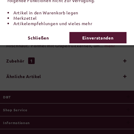
folgende Funktionen nicht zur Verfügung:
inkl. MwSt.
zzgl. Versandkosten
Artikel in den Warenkorb legen
Artikel-Nr.:
R950366
Merkzettel
Artikelempfehlungen und vieles mehr
Beschreibung
Schließen
Einverstanden
Normalisierende Gesichtscreme für fettige und
Mischhaut. Formel mit Grapefruitkernen, um...
mehr
Zubehör
1
Ähnliche Artikel
DBT
Shop Service
Informationen