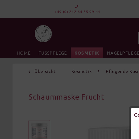
+49 (0) 212 64 55 99-11
HOME
FUSSPFLEGE
KOSMETIK
NAGELPFLEG
Übersicht
Kosmetik
Pflegende Kosm
Schaummaske Frucht
C