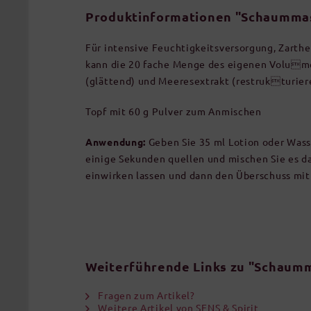
Produktinformationen "Schaummas
Für intensive Feuchtigkeitsversorgung, Zarth
kann die 20 fache Menge des eigenen Volumen
(glättend) und Meeresextrakt (restrukturiere
Topf mit 60 g Pulver zum Anmischen
Anwendung:
Geben Sie 35 ml Lotion oder Wasse
einige Sekunden quellen und mischen Sie es da
einwirken lassen und dann den Überschuss m
Weiterführende Links zu "Schaum
Fragen zum Artikel?
Weitere Artikel von SENS & Spirit