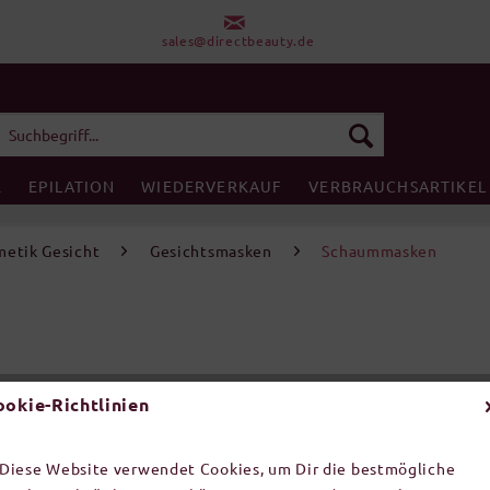
sales@directbeauty.de
E
EPILATION
WIEDERVERKAUF
VERBRAUCHSARTIKEL
etik Gesicht
Gesichtsmasken
Schaummasken
ookie-Richtlinien
inkl. MwSt.
zz
Diese Website verwendet Cookies, um Dir die bestmögliche
Artikel-Nr.: