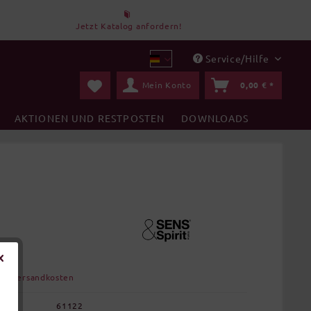
Jetzt Katalog anfordern!
Service/Hilfe
DBT
Mein Konto
0,00 € *
AKTIONEN UND RESTPOSTEN
DOWNLOADS
gl. Versandkosten
61122