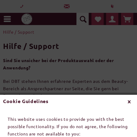
Hilfe / Support
Hilfe / Support
Sind Sie unsicher bei der Produktauswahl oder der
Anwendung?
Bei DBT stehen Ihnen erfahrene Experten aus dem Beauty-
Bereich als Ansprechpartner zur Seite, die Sie gern bei
Fragen kostenlos beraten.
Cookie Guidelines
Zudem sind bei vielen Behandlungsprodukten
Anwendungsanleitungen auf die Verpackung angebracht.
This website uses cookies to provide you with the best
Zahlreiche ausführliche Anleitungen stehen für Kunden auf
possible functionality. If you do not agree, the following
Anfrage als Ausdruck oder pdf zur Verfügung.
functions are not available to you: