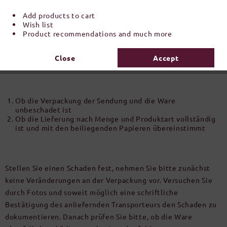
Add products to cart
Wish list
Product recommendations and much more
Transportschaden
Bitte prüfen Sie sofort nach Erhalt der Sendung
Close
Accept
Ob die Verpackung der Sendung und die Ware
unbeschadet ist
Ob die Lieferung nach Menge und Produktart vollständig
ist und mit den beiliegenden Papieren übereinstimmt
Stellen Sie einen Schaden fest, nehmen Sie bitte zunächst
keine Veränderungen an der Verpackung vor. Versuchen Sie
durch Fotos und soweit möglich eine schriftliche
Bestätigung des anliefernden Transporteurs den Schaden zu
dokumentieren. Danach prüfen Sie bitte, ob die Ware